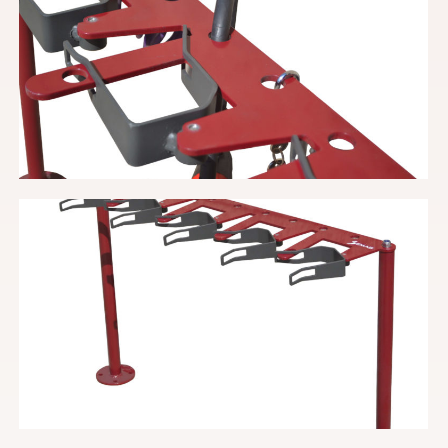
Dirección de envío
CP
Localidad
Datos facturación (indicar dirección completa y
NIF/CIF)
Cuéntanos tu proyecto