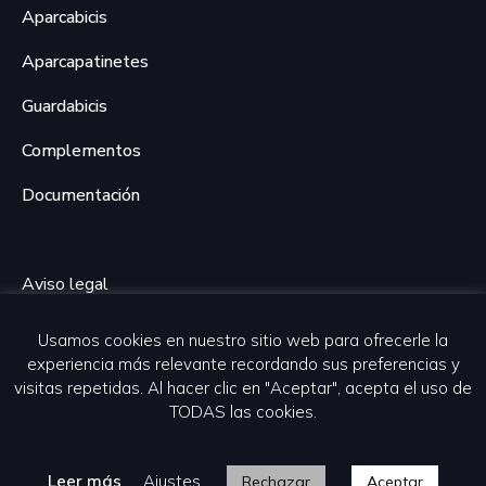
Aparcabicis
Aparcapatinetes
Guardabicis
Complementos
Documentación
Aviso legal
Política de privacidad
Usamos cookies en nuestro sitio web para ofrecerle la
experiencia más relevante recordando sus preferencias y
Política de cookies
visitas repetidas. Al hacer clic en "Aceptar", acepta el uso de
TODAS las cookies.
Desarrollo web por Piensaenweb
Leer más
Ajustes
Rechazar
Aceptar