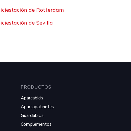
iciestación de Rotterdam
iciestación de Sevilla
PRODUCTOS
Aparcabicis
Aparcapatinetes
Guardabicis
1
Complementos