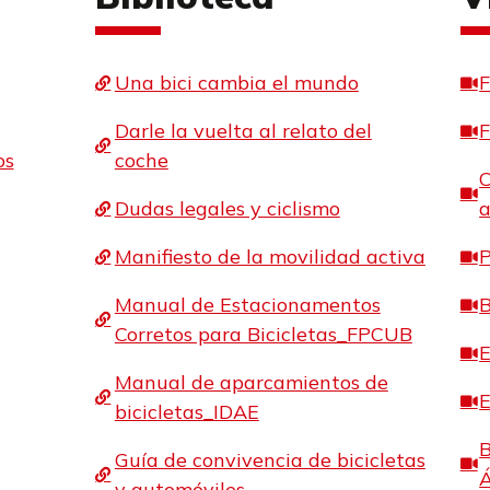
Una bici cambia el mundo
F
Darle la vuelta al relato del
F
os
coche
C
Dudas legales y ciclismo
a
Manifiesto de la movilidad activa
P
Manual de Estacionamentos
B
Corretos para Bicicletas_FPCUB
E
Manual de aparcamientos de
E
bicicletas_IDAE
B
Guía de convivencia de bicicletas
y automóviles