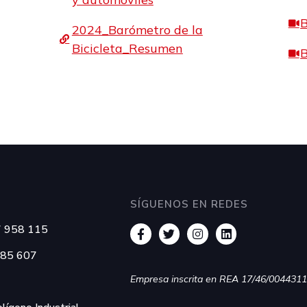
B
2024_Barómetro de la
Bicicleta_Resumen
B
SÍGUENOS EN REDES
87 958 115
385 607
Empresa inscrita en REA 17/46/004431