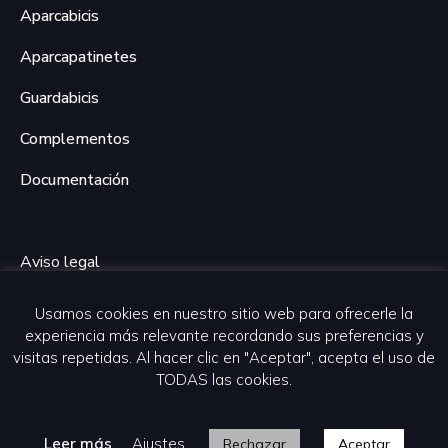
Aparcabicis
Aparcapatinetes
Guardabicis
Complementos
Documentación
Aviso legal
Política de privacidad
Usamos cookies en nuestro sitio web para ofrecerle la
experiencia más relevante recordando sus preferencias y
Política de cookies
visitas repetidas. Al hacer clic en "Aceptar", acepta el uso de
TODAS las cookies.
Desarrollo web por Piensaenweb
Leer más
Ajustes
Rechazar
Aceptar