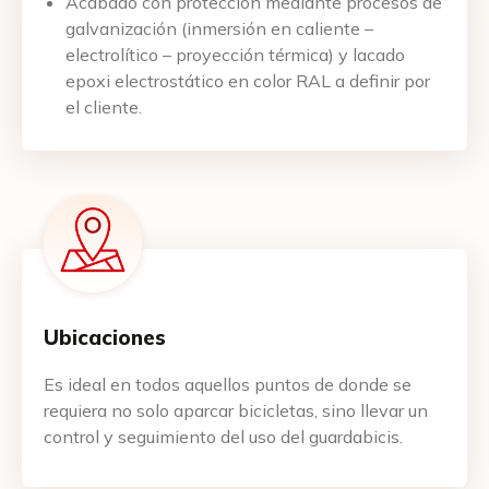
Acabado con protección mediante procesos de
galvanización (inmersión en caliente –
electrolítico – proyección térmica) y lacado
epoxi electrostático en color RAL a definir por
el cliente.
¡Me interesa este producto!
Nombre
Ubicaciones
Email
Es ideal en todos aquellos puntos de donde se
requiera no solo aparcar bicicletas, sino llevar un
Teléfono
control y seguimiento del uso del guardabicis.