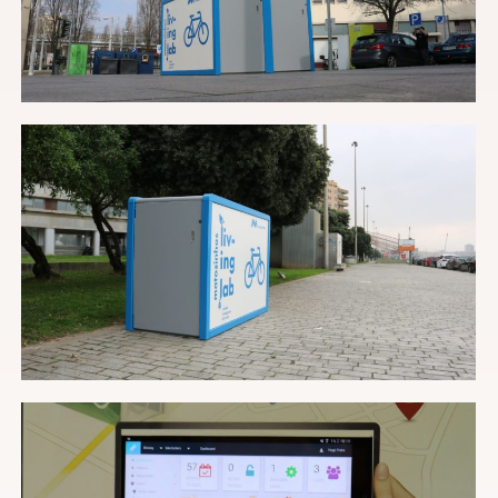
Cuéntanos tu proyecto
He leído y acepto la
política de privacidad
*
Enviar
Información básica sobre protección de
datos