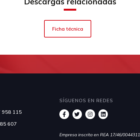
Descargas relacionadas
Ficha técnica
SÍGUENOS EN REDES
87 958 115
385 607
Empresa inscrita en REA 17/46/004431