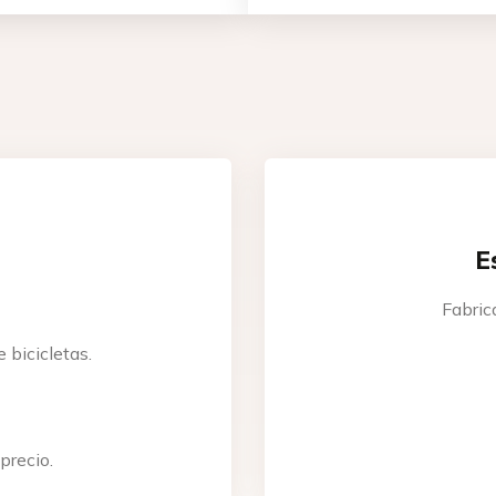
interesa este producto!
re
E
Fabric
 bicicletas.
ono
dad de plazas requeridas
precio.