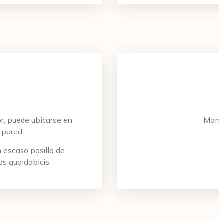
ción de envío
Localidad
facturación (indicar dirección completa y NIF/CIF)
or, puede ubicarse en
Mont
 pared.
anos tu proyecto
 escaso pasillo de
s guardabicis.
leído y acepto la
política de privacidad
*