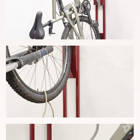
Cuéntanos tu proyecto
He leído y acepto la
política de privacidad
*
Enviar
Información básica sobre protección de
datos