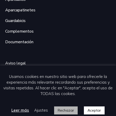
Aparcapatinetes
Guardabicis
Complementos
Documentación
Aviso legal
Política de privacidad
Usamos cookies en nuestro sitio web para ofrecerle la
experiencia más relevante recordando sus preferencias y
Política de cookies
visitas repetidas. Al hacer clic en "Aceptar", acepta el uso de
TODAS las cookies.
Desarrollo web por Piensaenweb
Leer más
Ajustes
Rechazar
Aceptar