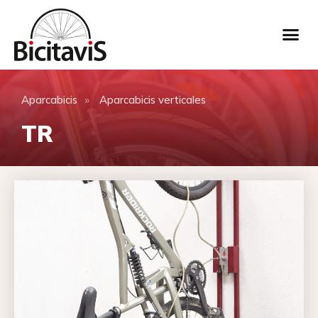
»
Aparcabicis
Aparcabicis verticales
TR