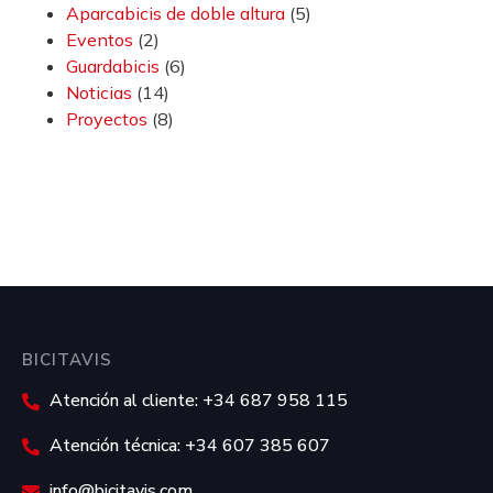
Aparcabicis de doble altura
(5)
Eventos
(2)
Guardabicis
(6)
Noticias
(14)
Proyectos
(8)
BICITAVIS
Atención al cliente: +34 687 958 115
Atención técnica: +34 607 385 607
info@bicitavis.com