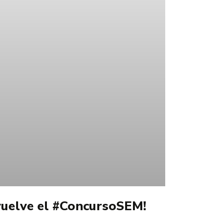
 vuelve el #ConcursoSEM!