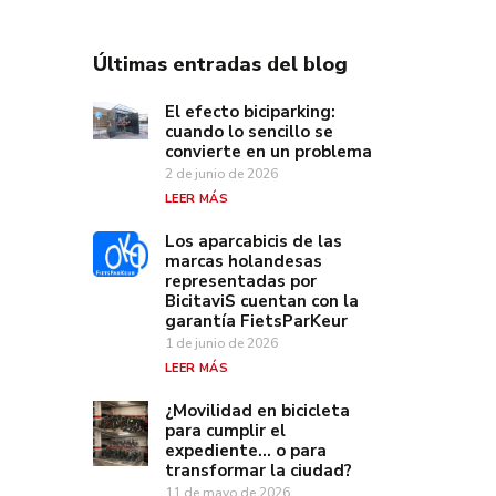
Últimas entradas del blog
El efecto biciparking:
cuando lo sencillo se
convierte en un problema
2 de junio de 2026
LEER MÁS
Los aparcabicis de las
marcas holandesas
representadas por
BicitaviS cuentan con la
garantía FietsParKeur
1 de junio de 2026
LEER MÁS
¿Movilidad en bicicleta
para cumplir el
expediente… o para
transformar la ciudad?
11 de mayo de 2026