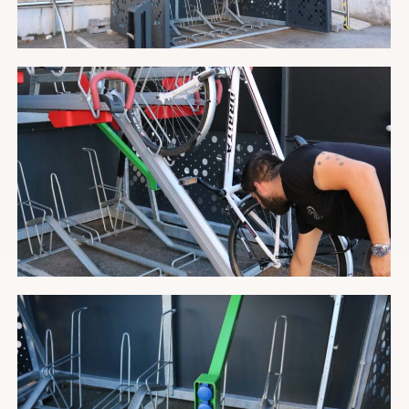
CP
Localidad
Datos facturación (indicar dirección completa y
NIF/CIF)
Cuéntanos tu proyecto
He leído y acepto la
política de privacidad
*