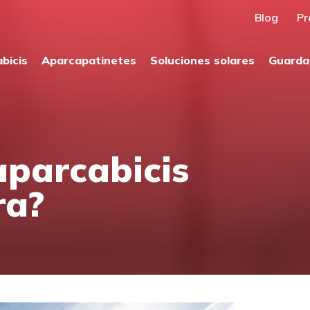
Blog
Pr
bicis
Aparcapatinetes
Soluciones solares
Guarda
aparcabicis
ra?