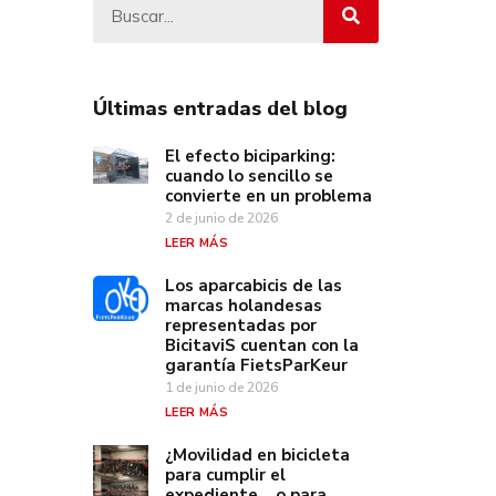
Últimas entradas del blog
El efecto biciparking:
cuando lo sencillo se
convierte en un problema
2 de junio de 2026
LEER MÁS
Los aparcabicis de las
marcas holandesas
representadas por
BicitaviS cuentan con la
garantía FietsParKeur
1 de junio de 2026
LEER MÁS
¿Movilidad en bicicleta
para cumplir el
expediente… o para